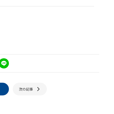
L
n
e
次の記事
り