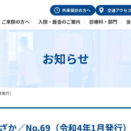
外来受診
の方へ
交通
アクセ
ご来院の方へ
入院・面会のご案内
診療科・部門
当
お知らせ
1月発行）
ざか／No.69（令和4年1月発行