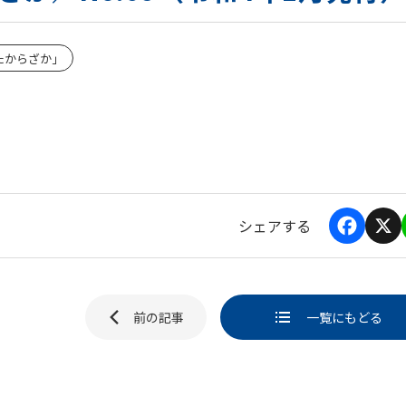
たからざか」
シェアする
F
X
a
i
c
e
b
前の記事
一覧にもどる
o
ページ送
o
k