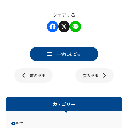
シェアする
F
X
L
a
i
c
n
e
e
b
一覧にもどる
o
o
k
ページ送り
前の記事
次の記事
カテゴリー
全て