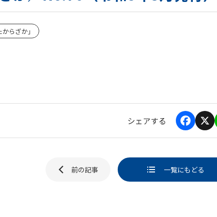
たからざか」
シェアする
F
X
a
i
c
e
b
前の記事
一覧にもどる
o
ページ送
o
k