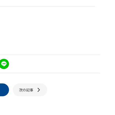
L
n
e
次の記事
り