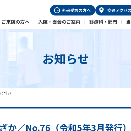
外来受診
の方へ
交通
アクセ
ご来院の方へ
入院・面会のご案内
診療科・部門
当
お知らせ
3月発行）
ざか／No.76（令和5年3月発行