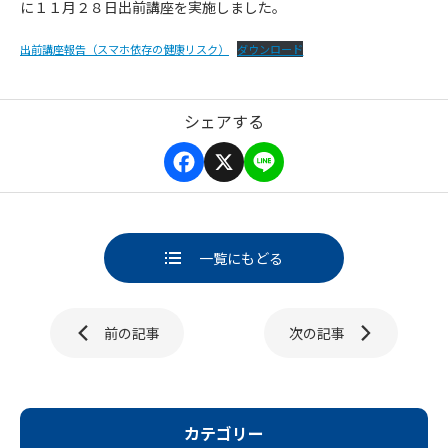
に１１月２８日出前講座を実施しました。
出前講座報告（スマホ依存の健康リスク）
ダウンロード
シェアする
F
X
L
a
i
c
n
e
e
b
一覧にもどる
o
o
k
ページ送り
前の記事
次の記事
カテゴリー