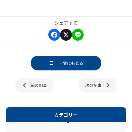
シェアする
F
X
L
a
i
c
n
e
e
b
一覧にもどる
o
o
k
ページ送り
前の記事
次の記事
カテゴリー