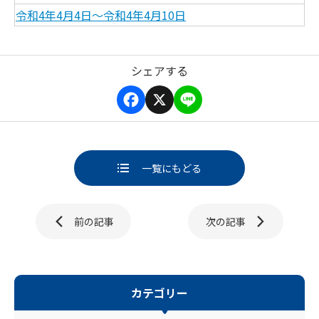
令和4年4月4日～令和4年4月10日
シェアする
F
X
L
a
i
c
n
e
e
b
一覧にもどる
o
o
k
ページ送り
前の記事
次の記事
カテゴリー