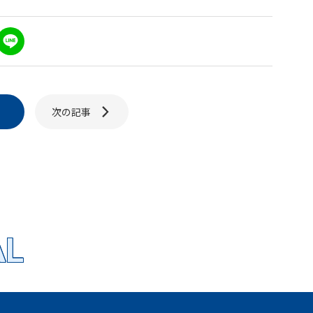
L
n
e
次の記事
り
AL