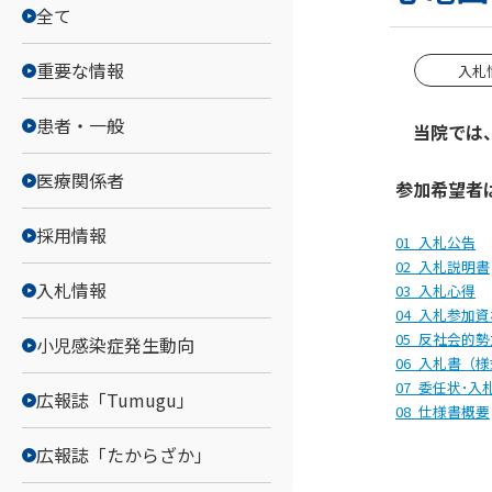
全て
重要な情報
入札
患者・一般
当院では、
医療関係者
参加希望者
採用情報
01_入札公告
02_入札説明書
入札情報
03_入札心得
04_入札参加
05_反社会的
小児感染症発生動向
06_入札書（様
07_委任状･
広報誌「Tumugu」
08_仕様書概要
広報誌「たからざか」