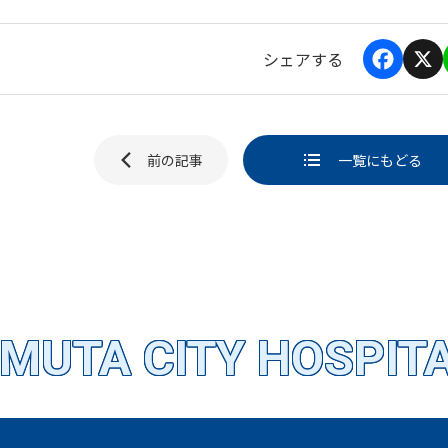
シェアする
F
X
a
i
c
e
b
前の記事
一覧にもどる
o
ページ送
o
k
MUTA CITY HOSPIT