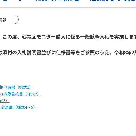
情報
この度、心電図モニター購入に係る一般競争入札を実施しま
は添付の入札説明書並びに仕様書等をご参照のうえ、令和8年2
資格申請書（様式1）
勢力排除誓約書（様式2）
式3）
入札辞退届（様式4～5）