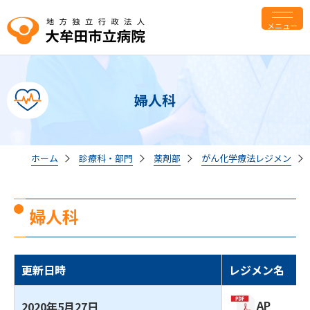
メニュー
婦人科
ホーム
診療科・部門
薬剤部
がん化学療法レジメン
婦人科
更新日時
レジメン名
AP
2020年5月27日