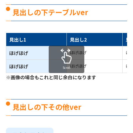
見出しの下テーブルver
見出し1
見出し2
見
ほげほげ
ほげほげ
ほ
ほげほげ
ほげほげ
ほ
Scroll
※画像の場合もこれと同じ余白になります
見出しの下その他ver