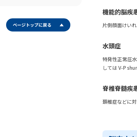
機能的脳疾
片側顔面けいれ
ページトップに戻る
水頭症
特発性正常圧水
しては V-P 
脊椎脊髄疾
頚椎症などに対