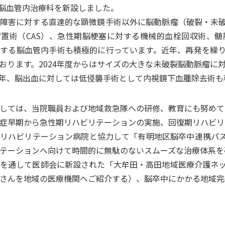
より脳血管内治療科を新設しました。
障害に対する直達的な顕微鏡手術以外に脳動脈瘤（破裂・未
置術（CAS）、急性期脳梗塞に対する機械的血栓回収術、
する脳血管内手術も積極的に行っています。近年、再発を繰
おります。2024年度からはサイズの大きな未破裂脳動脈瘤に
年、脳出血に対しては低侵襲手術として内視鏡下血腫除去術も
しては、当院職員および地域救急隊への研修、教育にも努めて
症早期から急性期リハビリテーションの実施、回復期リハビリ
リハビリテーション病院と協力して「有明地区脳卒中連携パ
テーションへ向けて時間的に無駄のないスムーズな治療体系を
を通して医師会に新設された「大牟田・高田地域医療介護ネ
さんを地域の医療機関へご紹介する）、脳卒中にかかる地域完