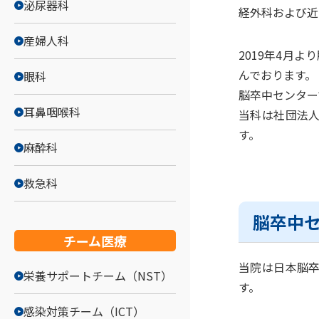
泌尿器科
経外科および近
産婦人科
2019年4月
んでおります。
眼科
脳卒中センター
耳鼻咽喉科
当科は社団法
す。
麻酔科
救急科
脳卒中
チーム医療
当院は日本脳卒中
栄養サポートチーム（NST）
す。
感染対策チーム（ICT）