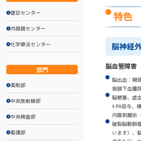
健診センター
特色
内視鏡センター
化学療法センター
脳神経
脳血管障害
部門
脳出血：開
薬剤部
視鏡下血腫
脳梗塞、虚
中央放射線部
t-PA投与
内膜剥離術（
中央検査部
破裂脳動脈
看護部
います）、