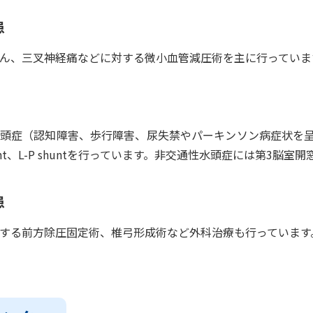
患
ん、三叉神経痛などに対する微小血管減圧術を主に行っていま
頭症（認知障害、歩行障害、尿失禁やパーキンソン病症状を
shunt、L-P shuntを行っています。非交通性水頭症には第3
患
する前方除圧固定術、椎弓形成術など外科治療も行っています