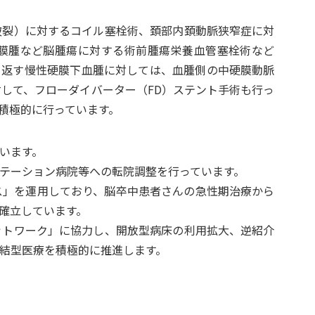
破裂）に対するコイル塞栓術、頚部内頚動脈狭窄症に対
髄膜腫など脳腫瘍に対する術前腫瘍栄養血管塞栓術など
り返す慢性硬膜下血腫に対しては、血腫側の中硬膜動脈
対して、フローダイバーター（FD）ステント手術も行っ
積極的に行っています。
います。
テーション病院等への転院調整を行っています。
ス」を運用しており、脳卒中患者さんの急性期治療から
確立しています。
ットワーク」に協力し、開放型病床の利用拡大、逆紹介
結型医療を積極的に推進します。