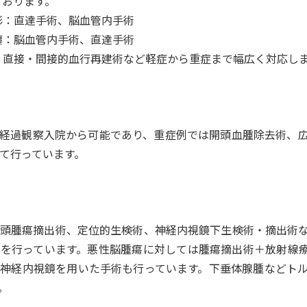
ております。
形：直達手術、脳血管内手術
瘻：脳血管内手術、直達手術
：直接・間接的血行再建術など軽症から重症まで幅広く対応し
経過観察入院から可能であり、重症例では開頭血腫除去術、
て行っています。
頭腫瘍摘出術、定位的生検術、神経内視鏡下生検術・摘出術
を行っています。悪性脳腫瘍に対しては腫瘍摘出術＋放射線
神経内視鏡を用いた手術も行っています。下垂体腺腫などト
。