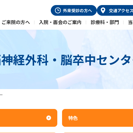
外来受診
の方へ
交通
アクセ
ご来院の方へ
入院・面会のご案内
診療科・部門
当
脳神経外科・脳卒中センタ
ー
特色