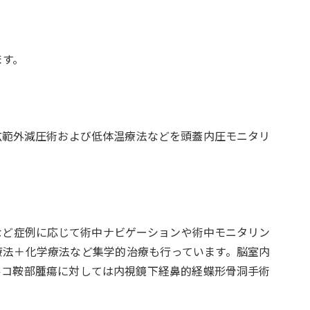
ます。
広範外減圧術および低体温療法などを頭蓋内圧モニタリ
など症例に応じて術中ナビゲーションや術中モニタリン
療法＋化学療法など集学的治療も行っています。脳室内
ルコ鞍部腫瘍に対しては内視鏡下経鼻的経蝶形骨洞手術