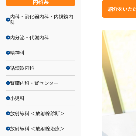
内科系
紹介をいた
内科・消化器内科・内視鏡内
科
内分泌・代謝内科
精神科
循環器内科
腎臓内科・腎センター
小児科
放射線科 ＜放射線診断＞
放射線科 ＜放射線治療＞