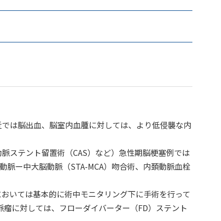
近では脳出血、脳室内血腫に対しては、より低侵襲な内
脈ステント留置術（CAS）など）急性期脳梗塞例では
動脈ー中大脳動脈（STA-MCA）吻合術、内頚動脈血栓
においては基本的に術中モニタリング下に手術を行って
脈瘤に対しては、フローダイバーター（FD）ステント