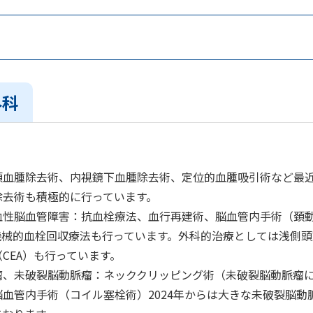
外科
頭血腫除去術、内視鏡下血腫除去術、定位的血腫吸引術など最
除去術も積極的に行っています。
血性脳血管障害：抗血栓療法、血行再建術、脳血管内手術（頚動
、機械的血栓回収療法も行っています。外科的治療としては浅側頭
CEA）も行っています。
瘤、未破裂脳動脈瘤：ネッククリッピング術（未破裂脳動脈瘤
脳血管内手術（コイル塞栓術）2024年からは大きな未破裂脳動