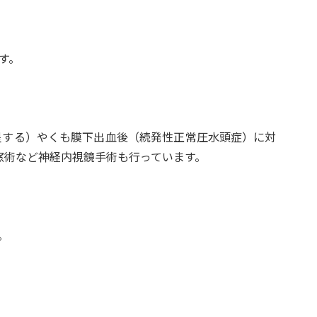
す。
呈する）やくも膜下出血後（続発性正常圧水頭症）に対
脳室開窓術など神経内視鏡手術も行っています。
。