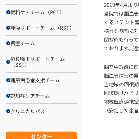
2019年4月
緩和ケアチーム（PCT）
当院では脳血管
するステント留
呼吸サポートチーム（RST）
様々な病態に対
閉塞術も行って
褥瘡チーム
ております。近
摂食嚥下サポートチーム
（SST）
脳卒中診療に関
脳血管障害の発
糖尿病患者支援チーム
当地域の回復期
回復期リハビリ
認知症ケアチーム
地域医療連携室
（安定した患者
クリニカルパス
センター